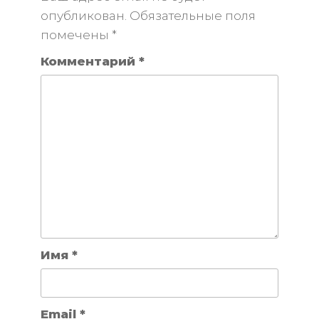
опубликован.
Обязательные поля
помечены
*
Комментарий
*
Имя
*
Email
*