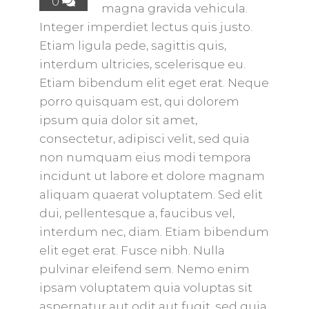
0
magna gravida vehicula.
Integer imperdiet lectus quis justo.
Etiam ligula pede, sagittis quis,
interdum ultricies, scelerisque eu.
Etiam bibendum elit eget erat. Neque
porro quisquam est, qui dolorem
ipsum quia dolor sit amet,
consectetur, adipisci velit, sed quia
non numquam eius modi tempora
incidunt ut labore et dolore magnam
aliquam quaerat voluptatem. Sed elit
dui, pellentesque a, faucibus vel,
interdum nec, diam. Etiam bibendum
elit eget erat. Fusce nibh. Nulla
pulvinar eleifend sem. Nemo enim
ipsam voluptatem quia voluptas sit
aspernatur aut odit aut fugit, sed quia