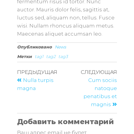
fermentum risus id tortor. Nunc
auctor. Mauris dolor felis, sagittis at,
luctus sed, aliquam non, tellus. Fusce
wisi. Nullam rhoncus aliquam metus.
Maecenas aliquet accumsan leo.
Опубликовано
News
Метки
tag1
tag2
tag3
ПРЕДЫДУЩАЯ
СЛЕДУЮЩАЯ
Nulla turpis
Cum sociis
magna
natoque
penatibus et
magnis
Добавить комментарий
Ваш адрес email не будет